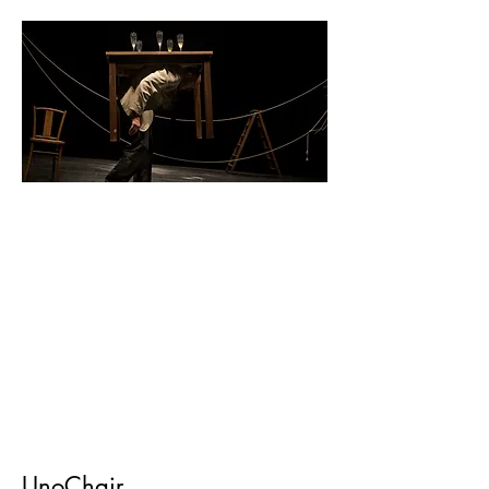
UnoChair