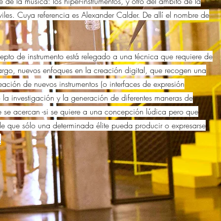
te de la música: los hiper-instrumentos, y otro del ámbito de la
óviles. Cuya referencia es Alexander Calder. De allí el nombre de
cepto de instrumento está relegado a una técnica que requiere de
rgo, nuevos enfoques en la creación digital, que recogen una
reación de nuevos instrumentos (o interfaces de expresión
o la investigación y la generación de diferentes maneras de
e se acercan -si se quiere a una concepción lúdica pero que
de que sólo una determinada élite pueda producir o expresarse
¿