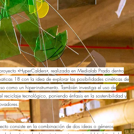
l proyecto «HyperCalders», realizada en Medialab Prado dentro
aticas 18 con la idea de explorar las posibilidades cinéticas de
uso como un hiper-instrumento. También investiga el uso de
l reciclaje tecnológico, poniendo énfasis en la sostenibilidad y
novadores.
oyecto consiste en la combinación de dos ideas o géneros