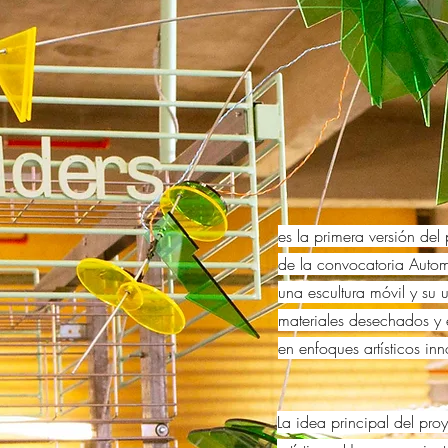
es la primera versión de
de la convocatoria Autom
una escultura móvil y su 
materiales desechados y e
en enfoques artísticos in
La idea principal del pr