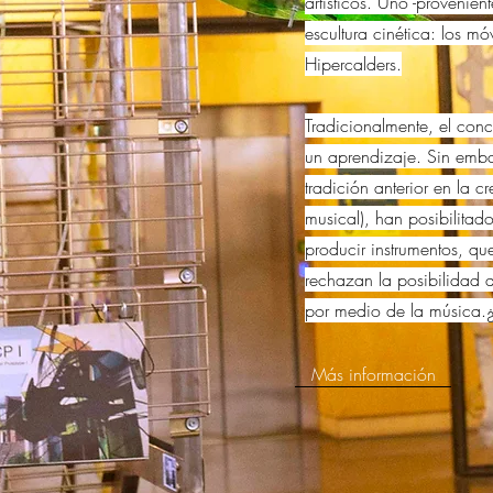
artísticos. Uno -provenien
escultura cinética: los m
Hipercalders.
Tradicionalmente, el con
un aprendizaje. Sin emba
tradición anterior en la c
musical), han posibilitad
producir instrumentos, qu
rechazan la posibilidad 
por medio de la música.
Más información