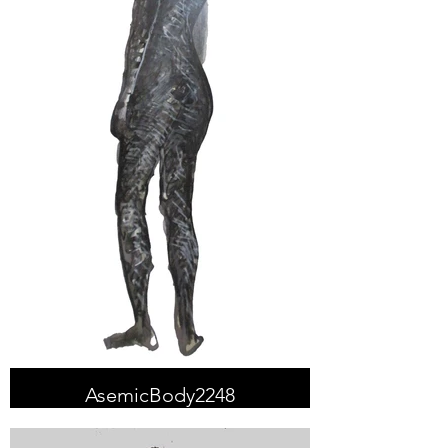
AsemicBody2248
Técnica Mixta sobre papel
35x50cm