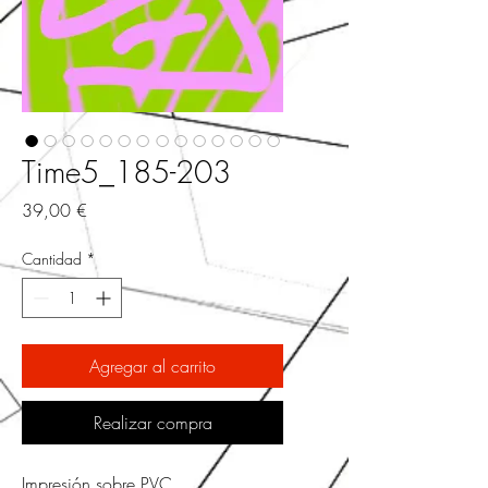
Time5_185-203
Precio
39,00 €
Cantidad
*
Agregar al carrito
Realizar compra
Impresión sobre PVC.