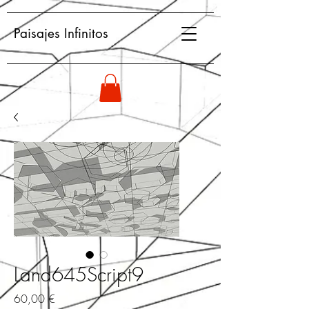
Paisajes Infinitos
Land645Script9
Precio
60,00 €