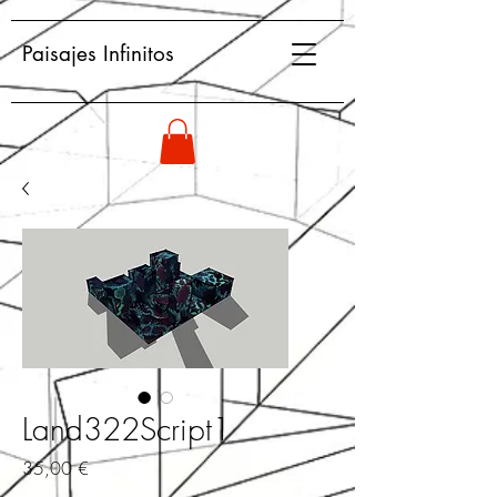
Paisajes Infinitos
Land322Script1
Precio
35,00 €