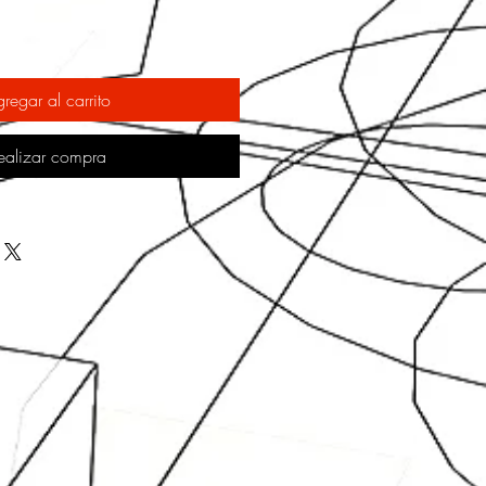
regar al carrito
ealizar compra