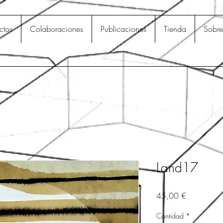
ctos
Colaboraciones
Publicaciones
Tienda
Sobre
Land17
Precio
45,00 €
Cantidad
*