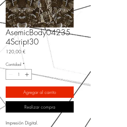
AsemicBody04235
4Script30
Precio
120,00 €
Cantidad
*
Agregar al carrito
Realizar compra
Impresión Digital.