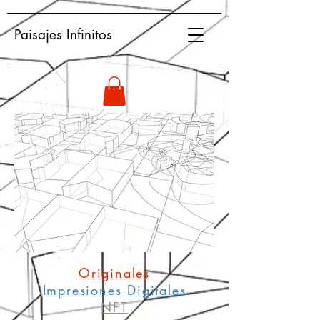
Paisajes Infinitos
Originales
Impresiones Digitales
NFT